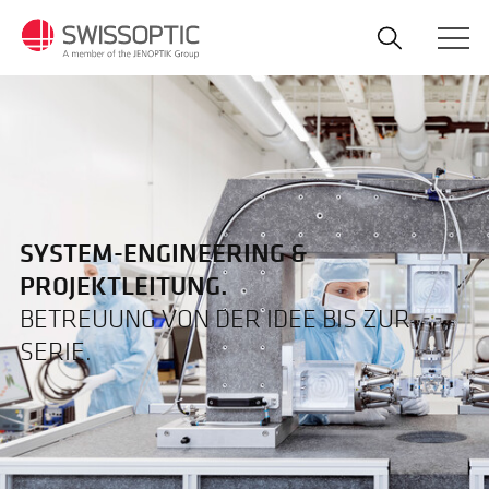
Direkt
zum
Inhalt
SYSTEM-ENGINEERING &
PROJEKTLEITUNG.
BETREUUNG VON DER IDEE BIS ZUR
SERIE.