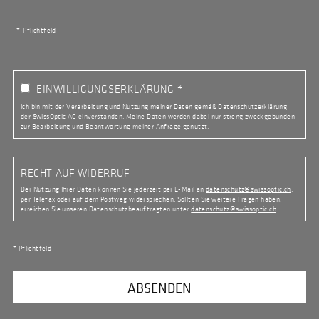
Pflichtfeld
EINWILLIGUNGSERKLÄRUNG
Ich bin mit der Verarbeitung und Nutzung meiner Daten gemäß
Datenschutzerklärung
der SwissOptic AG einverstanden. Meine Daten werden dabei nur streng zweckgebunden
zur Bearbeitung und Beantwortung meiner Anfrage genutzt.
RECHT AUF WIDERRUF
Der Nutzung Ihrer Daten können Sie jederzeit per E-Mail an
datenschutz@swissoptic.ch
,
per Telefax oder auf dem Postweg widersprechen. Sollten Sie weitere Fragen haben,
erreichen Sie unseren Datenschutzbeauftragten unter
datenschutz@swissoptic.ch
.
* Pflichtfeld