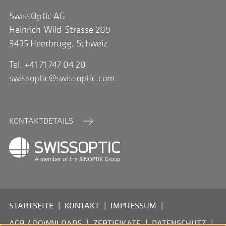
SwissOptic AG
Heinrich-Wild-Strasse 209
9435 Heerbrugg, Schweiz
Tel. +41 71 747 04 20
swissoptic@swissoptic.com
KONTAKTDETAILS
FOOTERNAV
STARTSEITE
KONTAKT
IMPRESSUM
AGB / DOWNLOADS
ZERTIFIKATE
DATENSCHUTZ