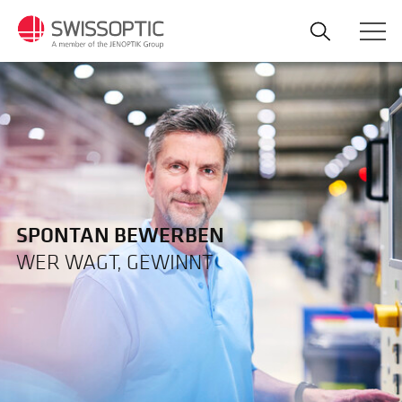
Direkt
zum
Inhalt
SPONTAN BEWERBEN
WER WAGT, GEWINNT